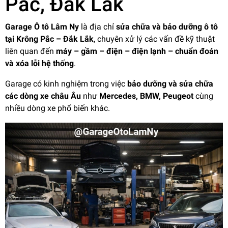
Pắc, Đắk Lắk
Garage Ô tô Lâm Ny
là địa chỉ
sửa chữa và bảo dưỡng ô tô
tại Krông Pắc – Đắk Lắk
, chuyên xử lý các vấn đề kỹ thuật
liên quan đến
máy – gầm – điện – điện lạnh – chuẩn đoán
và xóa lỗi hệ thống
.
Garage có kinh nghiệm trong việc
bảo dưỡng và sửa chữa
các dòng xe châu Âu
như
Mercedes, BMW, Peugeot
cùng
nhiều dòng xe phổ biến khác.