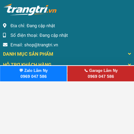
Địa chỉ:
Đang cập nhật
Số điện thoại:
Đang cập nhật
Email:
shop@trangtri.vn
DANH MỤC SẢN PHẨM
HỖ TRỢ KHÁCH HÀNG
💬 Zalo Lâm Ny
📞 Garage Lâm Ny
0969 047 586
0969 047 586
Sản phẩm
Zalo
Gọi điện
Nhắn tin
Ưu đãi
THEO DÕI CHÚNG TÔI