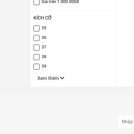
Giá trên 1.000.000đ
KÍCH CỠ
35
36
37
38
39
Xem thêm