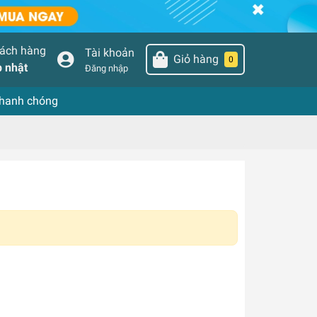
hách hàng
Tài khoản
Giỏ hàng
0
 nhật
Đăng nhập
nhanh chóng